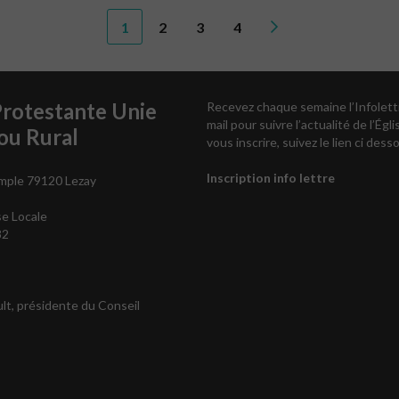
1
2
3
4
Protestante Unie
Recevez chaque semaine l’Infolett
mail pour suivre l’actualité de l’Égli
ou Rural
vous inscrire, suivez le lien ci desso
Inscription info lettre
mple 79120 Lezay
se Locale
82
ult, présidente du Conseil