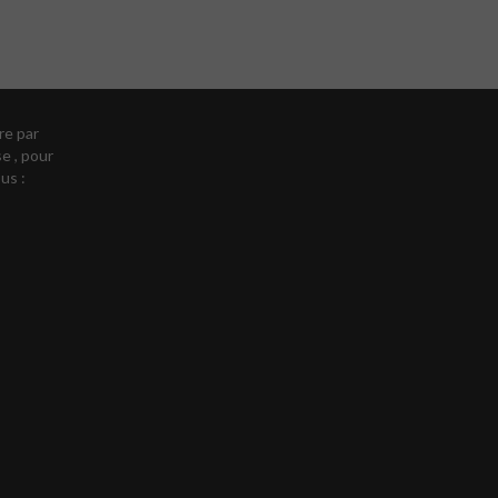
re par
se , pour
us :