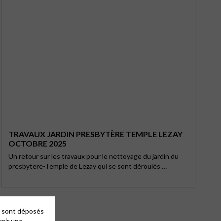
TRAVAUX JARDIN PRESBYTÈRE TEMPLE LEZAY
OCTOBRE 2025
Un retour sur les travaux pour le nettoyage du jardin du
presbytere-Temple de Lezay qui se sont déroulés …
es sont déposés
rnir une