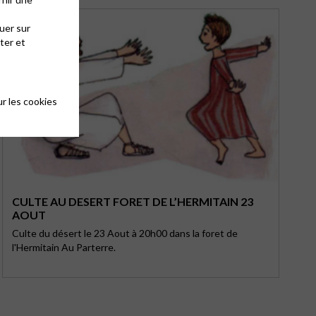
uer sur
ter et
r les cookies
CULTE AU DESERT FORET DE L’HERMITAIN 23
AOUT
Culte du désert le 23 Aout à 20h00 dans la foret de
l'Hermitain Au Parterre.